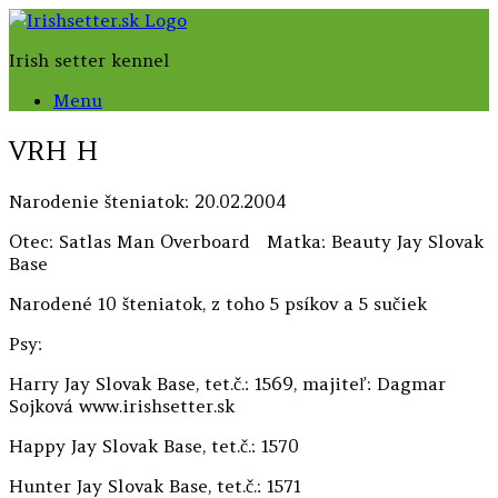
Skip
to
Irish setter kennel
content
Menu
VRH H
Narodenie šteniatok: 20.02.2004
Otec: Satlas Man Overboard Matka: Beauty Jay Slovak
Base
Narodené 10 šteniatok, z toho 5 psíkov a 5 sučiek
Psy:
Harry Jay Slovak Base, tet.č.: 1569, majiteľ: Dagmar
Sojková www.irishsetter.sk
Happy Jay Slovak Base, tet.č.: 1570
Hunter Jay Slovak Base, tet.č.: 1571